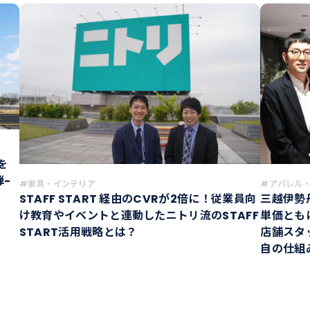
を
弾-
#家具・インテリア
#アパレル
STAFF START 経由のCVRが2倍に！従業員向
三越伊勢丹
け教育やイベントと連動したニトリ流のSTAFF
単価とも
START活用戦略とは？
店舗スタ
自の仕組