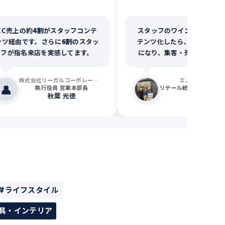
売上の約
4割
がスタッフコンテ
スタッフのワイン熱・知識をコ
経由です。さらに
6割
のスタッ
テンツ化したら、ECのPVが
7.5
が指名来店を実感してます。
になり、集客・売上につながって
ます。
株式会社リーガルコーポレーション
エノテカ株式会社
執行役員 営業本部長
リテール統括事
秋葉 光徳
渡辺 彩子
#ライフスタイル
具・インテリア