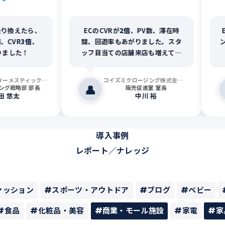
換えたら、
ECのCVRが
2倍
、PV数、滞在時
EC
VR
3倍
、
間、回遊率もあがりました。スタ
ンツ
した！
ッフ目当ての店舗来店も増えてま
フ
す！
株式会社インターメスティック（Zoff）
コイズミクロージング株式会社（ERINA）
👤
👤
戦略部 部長
販売促進室 室長
悠太
中川 裕
導入事例
レポート／ナレッジ
ァッション
#スポーツ・アウトドア
#ブログ
#ベビー
#食品
#化粧品・美容
#商業・モール施設
#家電
#家