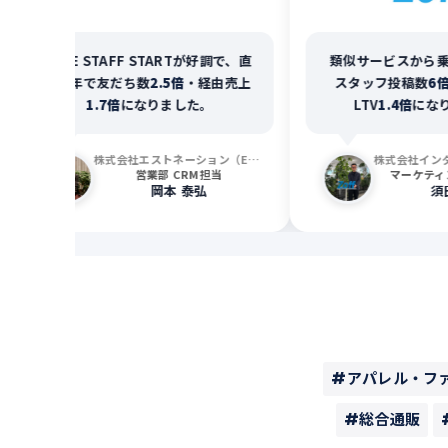
LINE STAFF STARTが好調で、直
類似サービスから乗り
近1年で友だち数
2.5倍
・経由売上
スタッフ投稿数
6倍
、C
1.7倍
になりました。
LTV
1.4倍
になりま
株式会社エストネーション（ESTNATION）
営業部 CRM担当
マーケティング
岡本 泰弘
須田 
#アパレル・フ
#総合通販