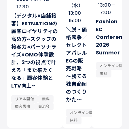
13:00 –
（水）
17:30
17:00
13:00 –
【デジタル×店舗接
15:00
Fashion
客】ESTNATIONの
EC
＼脱・価
顧客ロイヤリティの
Conferenc
格競争／
高め方~スタッフの
2026
セレクト
接客力×パーソナラ
Summer
アパレル
イズ×OMO体験設
ECの販
計、3つの視点で叶
オンライン開催
売戦略
える「また来たく
無料
～勝てる
なる」顧客体験と
独自商圏
LTV向上~
のつくり
かた～
リアル開催
無料
顧客戦略
交流会
オンライン開催
無料