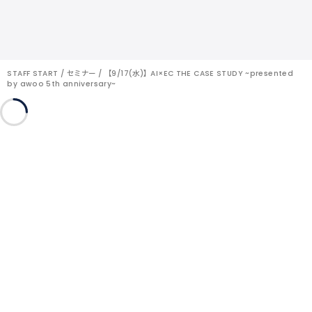
STAFF START
セミナー
【9/17(水)】AI×EC THE CASE STUDY ~presented
by awoo 5th anniversary~